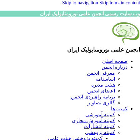
Skip to navigation
Skip to main content
وب سایت رسمی انجمن علمی نورومتابولیک ایران
انجمن علمی نورومتابولیک ایران
صفحه اصلی
درباره انجمن
معرفی انجمن
اساسنامه
هیئت مدیره
اعضای انجمن
برنامه راهبردی انجمن
گالری تصاویر
کمیته ها
کمیته آموزشی
کمیته آموزش مجازی
کمیته انتشارات
کمیته پژوهشی
کمیته پژوهشی هیئت علمی