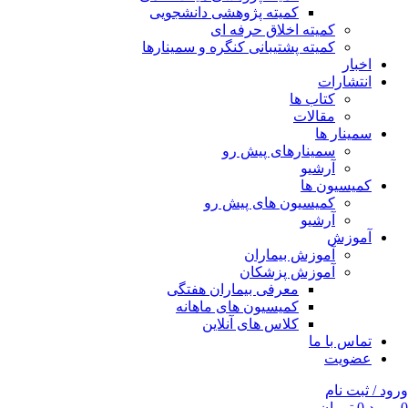
کمیته پژوهشی دانشجویی
کمیته اخلاق حرفه ای
کمیته پشتیبانی کنگره و سمینارها
اخبار
انتشارات
کتاب ها
مقالات
سمینار ها
سمینارهای پیش رو
آرشیو
کمیسیون ها
کمیسیون های پیش رو
آرشیو
آموزش
آموزش بیماران
آموزش پزشکان
معرفی بیماران هفتگی
کمیسیون های ماهانه
کلاس های آنلاین
تماس با ما
عضویت
ورود / ثبت نام
0
مورد
0
تومان