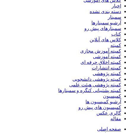
کلاس های آموزشی
اخبار
دسته بندی نشده
سمینار
آرشیو سمینارها
سمینارهای پیش رو
کتاب
کلاس های آنلاین
کمیته
کمیته آموزش مجازی
کمیته آموزشی
کمیته اخلاق حرفه ای
کمیته انتشارات
کمیته پژوهشی
کمیته پژوهشی دانشجویی
کمیته پژوهشی هیئت علمی
کمیته پشتیبانی کنگره و سمینارها
کمیسیون
آرشیو کمیسیون ها
کمیسیون های پیش رو
گالری عکس
مقاله
صفحه اصلی