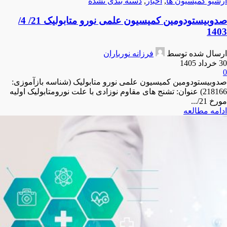
آرشیو کمیسیون ها
,
اخبار
,
دسته بندی نشده
صدوبیستودومین کمیسیون علمی نورو متابولیک 21/ 4/
1403
ارسال شده توسط
فرزانه نورباران
30 خرداد 1405
0
صدوبیستودومین کمیسیون علمی نورو متابولیک (شناسه بازآموزی:
218166) عنوان: تشنج های مقاوم نوزادی با علت نورومتابولیک اولیه
مورخ 21/...
ادامه مطالعه