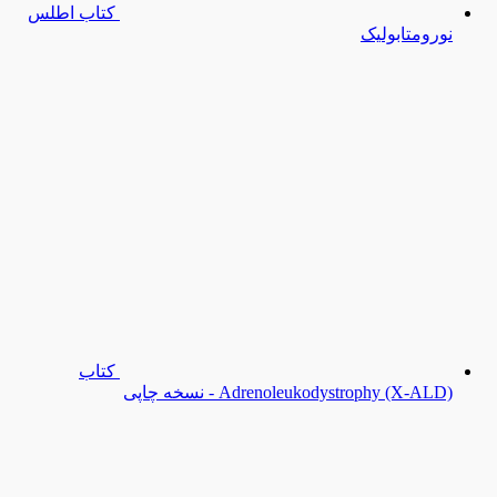
کتاب اطلس
نورومتابولیک
کتاب
Adrenoleukodystrophy (X-ALD) - نسخه چاپی