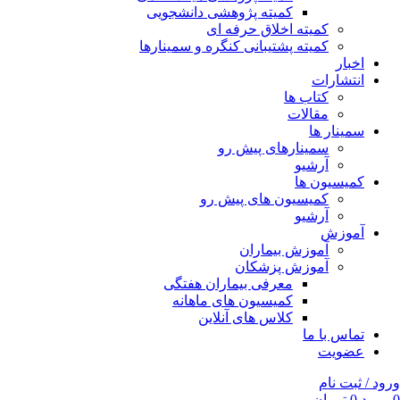
کمیته پژوهشی دانشجویی
کمیته اخلاق حرفه ای
کمیته پشتیبانی کنگره و سمینارها
اخبار
انتشارات
کتاب ها
مقالات
سمینار ها
سمینارهای پیش رو
آرشیو
کمیسیون ها
کمیسیون های پیش رو
آرشیو
آموزش
آموزش بیماران
آموزش پزشکان
معرفی بیماران هفتگی
کمیسیون های ماهانه
کلاس های آنلاین
تماس با ما
عضویت
ورود / ثبت نام
0
مورد
0
تومان