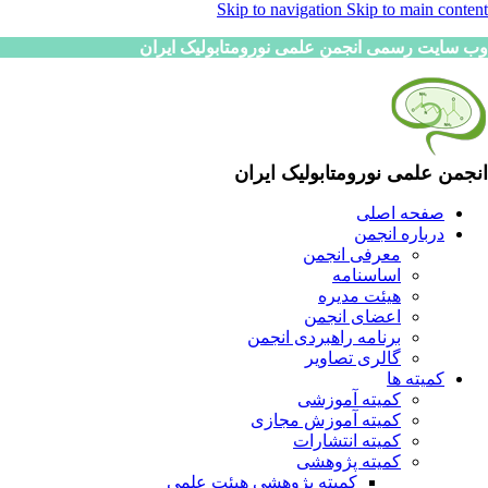
Skip to navigation
Skip to main content
وب سایت رسمی انجمن علمی نورومتابولیک ایران
انجمن علمی نورومتابولیک ایران
صفحه اصلی
درباره انجمن
معرفی انجمن
اساسنامه
هیئت مدیره
اعضای انجمن
برنامه راهبردی انجمن
گالری تصاویر
کمیته ها
کمیته آموزشی
کمیته آموزش مجازی
کمیته انتشارات
کمیته پژوهشی
کمیته پژوهشی هیئت علمی