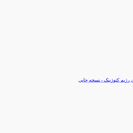
 رژیم کتوژینک - نسخه چاپی