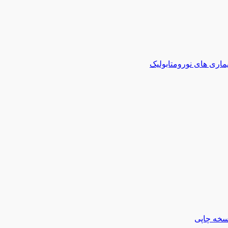
ماری های نورومتابولیک
سخه چاپی