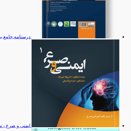
درسنامه جامع بی
ایمنی و صرع - ن