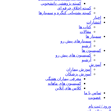
کمیته پژوهشی دانشجویی
کمیته اخلاق حرفه ای
کمیته پشتیبانی کنگره و سمینارها
اخبار
انتشارات
کتاب ها
مقالات
سمینار ها
سمینارهای پیش رو
آرشیو
کمیسیون ها
کمیسیون های پیش رو
آرشیو
آموزش
آموزش بیماران
آموزش پزشکان
معرفی بیماران هفتگی
کمیسیون های ماهانه
کلاس های آنلاین
تماس با ما
عضویت
ورود / ثبت نام
0
مورد
0
تومان