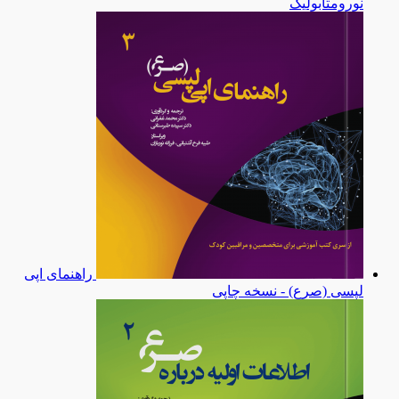
نورومتابولیک
راهنمای اپی
لپسی (صرع) - نسخه چاپی