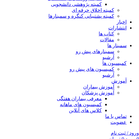
کمیته پژوهشی دانشجویی
کمیته اخلاق حرفه ای
کمیته پشتیبانی کنگره و سمینارها
اخبار
انتشارات
کتاب ها
مقالات
سمینار ها
سمینارهای پیش رو
آرشیو
کمیسیون ها
کمیسیون های پیش رو
آرشیو
آموزش
آموزش بیماران
آموزش پزشکان
معرفی بیماران هفتگی
کمیسیون های ماهانه
کلاس های آنلاین
تماس با ما
عضویت
ورود / ثبت نام
0
مورد
0
تومان