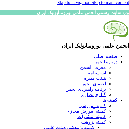
Skip to navigation
Skip to main content
وب سایت رسمی انجمن علمی نورومتابولیک ایران
انجمن علمی نورومتابولیک ایران
صفحه اصلی
درباره انجمن
معرفی انجمن
اساسنامه
هیئت مدیره
اعضای انجمن
برنامه راهبردی انجمن
گالری تصاویر
کمیته ها
کمیته آموزشی
کمیته آموزش مجازی
کمیته انتشارات
کمیته پژوهشی
کمیته پژوهشی هیئت علمی