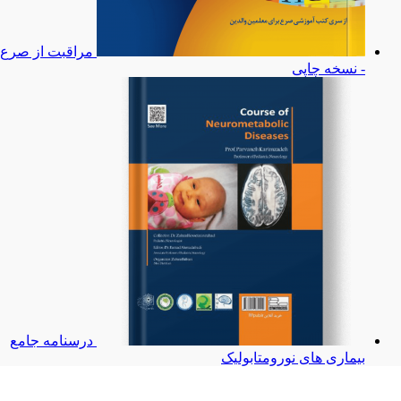
مراقبت از صرع
- نسخه چاپی
درسنامه جامع
بیماری های نورومتابولیک