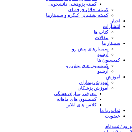
کمیته پژوهشی دانشجویی
کمیته اخلاق حرفه ای
کمیته پشتیبانی کنگره و سمینارها
اخبار
انتشارات
کتاب ها
مقالات
سمینار ها
سمینارهای پیش رو
آرشیو
کمیسیون ها
کمیسیون های پیش رو
آرشیو
آموزش
آموزش بیماران
آموزش پزشکان
معرفی بیماران هفتگی
کمیسیون های ماهانه
کلاس های آنلاین
تماس با ما
عضویت
ورود / ثبت نام
0
مورد
0
تومان