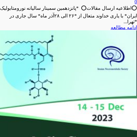
0
⭕️اطلاعیه ارسال مقالات⭕️ *پانزدهمین سمینار سالیانه نورومتابولیک
ایران* با یاری خداوند متعال از *۲۶ الی ۲۸آذر ماه* سال جاری در
*تهرا...
ادامه مطالعه