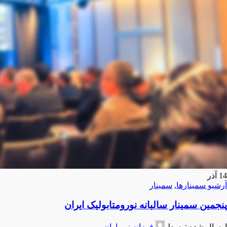
14
آذر
آرشیو سمینارها
,
سمینار
پنجمین سمینار سالیانه نورومتابولیک ایران
ارسال شده توسط
فرزانه نورباران