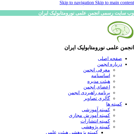
Skip to navigation
Skip to main content
وب سایت رسمی انجمن علمی نورومتابولیک ایران
انجمن علمی نورومتابولیک ایران
صفحه اصلی
درباره انجمن
معرفی انجمن
اساسنامه
هیئت مدیره
اعضای انجمن
برنامه راهبردی انجمن
گالری تصاویر
کمیته ها
کمیته آموزشی
کمیته آموزش مجازی
کمیته انتشارات
کمیته پژوهشی
کمیته پژوهشی هیئت علمی