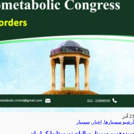
23
آذر
آرشیو سمینارها
,
اخبار
,
سمینار
سیزدهمین سمینار سالیانه نورومتابولیک ایران