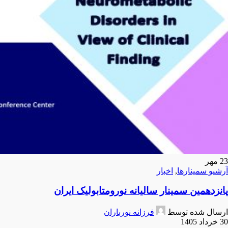
23
مهر
آرشیو سمینارها
,
اخبار
پانزدهمین سمینار سالیانه نورومتابولیک ایران
ارسال شده توسط
فرزانه نورباران
30 خرداد 1405