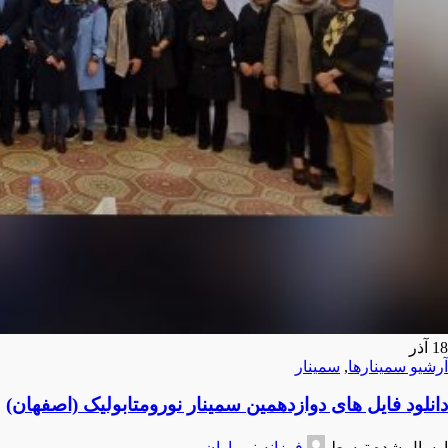
18
آذر
آرشیو سمینارها
,
سمینار
دانلود فایل های دوازدهمین سمینار نورومتابولیک (اصفهان)
ارسال شده توسط
فرزانه نورباران