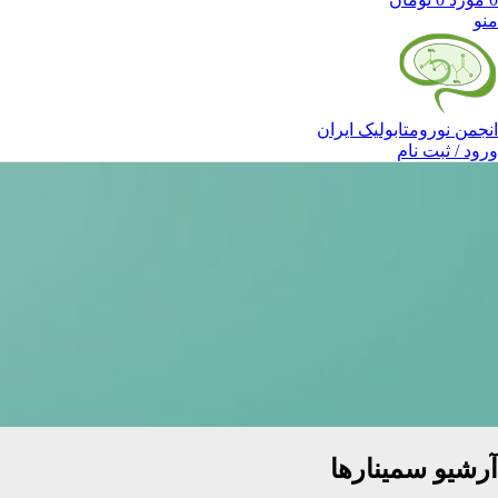
منو
انجمن نورومتابولیک ایران
ورود / ثبت نام
آرشیو سمینارها