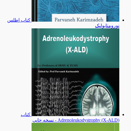
کتاب اطلس
نورومتابولیک
کتاب
Adrenoleukodystrophy (X-ALD) - نسخه چاپی