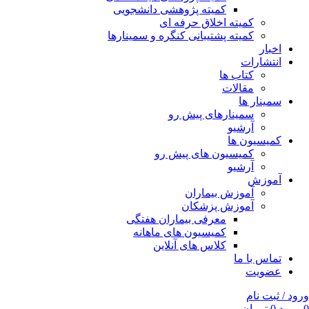
کمیته پژوهشی دانشجویی
کمیته اخلاق حرفه ای
کمیته پشتیبانی کنگره و سمینارها
اخبار
انتشارات
کتاب ها
مقالات
سمینار ها
سمینارهای پیش رو
آرشیو
کمیسیون ها
کمیسیون های پیش رو
آرشیو
آموزش
آموزش بیماران
آموزش پزشکان
معرفی بیماران هفتگی
کمیسیون های ماهانه
کلاس های آنلاین
تماس با ما
عضویت
ورود / ثبت نام
0
مورد
0
تومان