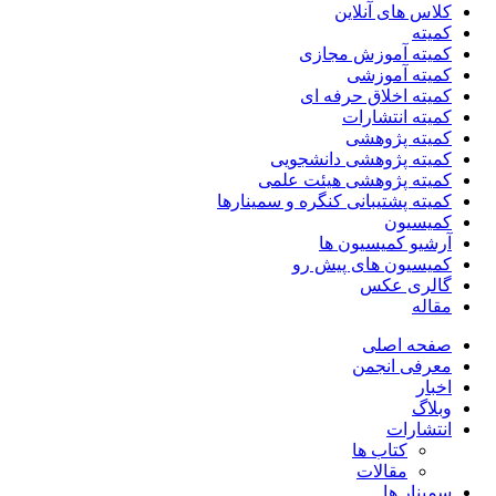
کلاس های آنلاین
کمیته
کمیته آموزش مجازی
کمیته آموزشی
کمیته اخلاق حرفه ای
کمیته انتشارات
کمیته پژوهشی
کمیته پژوهشی دانشجویی
کمیته پژوهشی هیئت علمی
کمیته پشتیبانی کنگره و سمینارها
کمیسیون
آرشیو کمیسیون ها
کمیسیون های پیش رو
گالری عکس
مقاله
صفحه اصلی
معرفی انجمن
اخبار
وبلاگ
انتشارات
کتاب ها
مقالات
سمینار ها