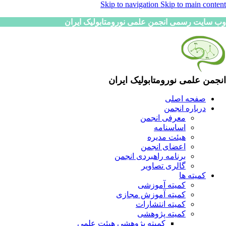
Skip to navigation
Skip to main content
وب سایت رسمی انجمن علمی نورومتابولیک ایران
انجمن علمی نورومتابولیک ایران
صفحه اصلی
درباره انجمن
معرفی انجمن
اساسنامه
هیئت مدیره
اعضای انجمن
برنامه راهبردی انجمن
گالری تصاویر
کمیته ها
کمیته آموزشی
کمیته آموزش مجازی
کمیته انتشارات
کمیته پژوهشی
کمیته پژوهشی هیئت علمی