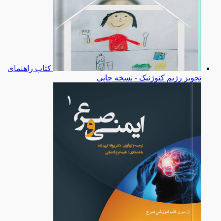
کتاب راهنمای
تجویز رژیم کتوژنیک - نسخه چاپی