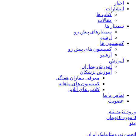
اخبار
انتشارات
کتاب ها
مقالات
سمینار ها
سمینارهای پیش رو
آرشیو
کمیسیون ها
کمیسیون های پیش رو
آرشیو
آموزش
آموزش بیماران
آموزش پزشکان
معرفی بیماران هفتگی
کمیسیون های ماهانه
کلاس های آنلاین
تماس با ما
عضویت
ورود / ثبت نام
0
مورد
0
تومان
منو
انجمن نورومتابولیک ایران