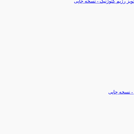
ویز رژیم کتوژنیک - نسخه چاپی
- نسخه چاپی