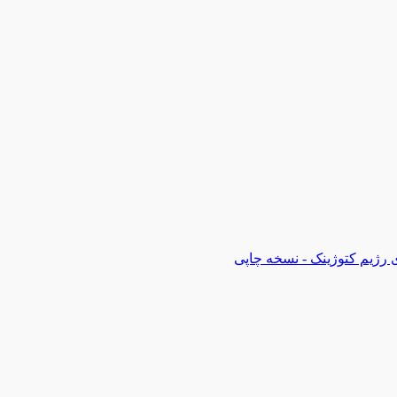
 رژیم کتوژینک - نسخه چاپی