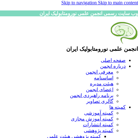
Skip to navigation
Skip to main content
وب سایت رسمی انجمن علمی نورومتابولیک ایران
انجمن علمی نورومتابولیک ایران
صفحه اصلی
درباره انجمن
معرفی انجمن
اساسنامه
هیئت مدیره
اعضای انجمن
برنامه راهبردی انجمن
گالری تصاویر
کمیته ها
کمیته آموزشی
کمیته آموزش مجازی
کمیته انتشارات
کمیته پژوهشی
کمیته پژوهشی هیئت علمی