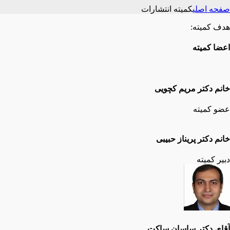
صفحه اصلی
کمیته انتشارات
هدف کمیته:
اعضا کمیته
خانم دکتر مریم کچویی
عضو کمیته
خانم دکتر پریناز حبیبی
دبیر کمیته
آقای دکتر ساسان ساکت