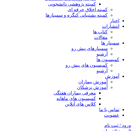
کمیته پژوهشی دانشجویی
کمیته اخلاق حرفه ای
کمیته پشتیبانی کنگره و سمینارها
اخبار
انتشارات
کتاب ها
مقالات
سمینار ها
سمینارهای پیش رو
آرشیو
کمیسیون ها
کمیسیون های پیش رو
آرشیو
آموزش
آموزش بیماران
آموزش پزشکان
معرفی بیماران هفتگی
کمیسیون های ماهانه
کلاس های آنلاین
تماس با ما
عضویت
ورود / ثبت نام
0
مورد
0
تومان