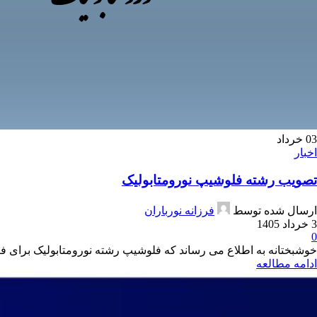
03
خرداد
اخبار
تصویب رشته فلوشیپ نورومتابولیک
ارسال شده توسط
فرزانه نورباران
3 خرداد 1405
0
خوشبختانه به اطلاع می رساند که فلوشیپ رشته نورومتابولیک برای 
ادامه مطالعه