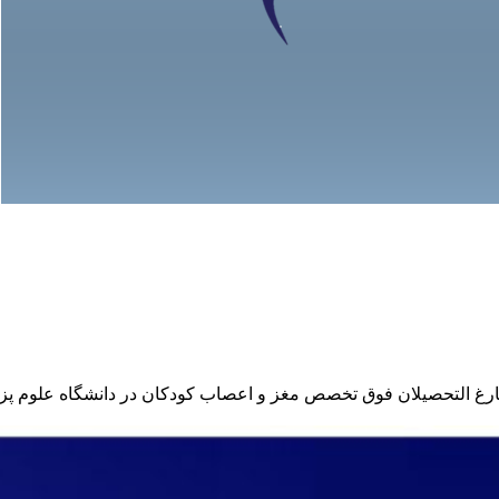
فارغ التحصیلان فوق تخصص مغز و اعصاب کودکان در دانشگاه علوم پ