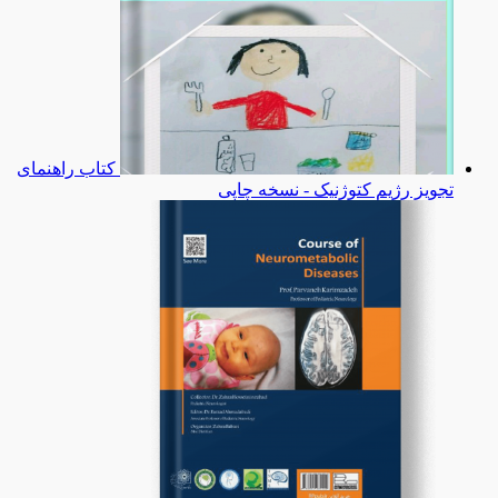
کتاب راهنمای
تجویز رژیم کتوژنیک - نسخه چاپی