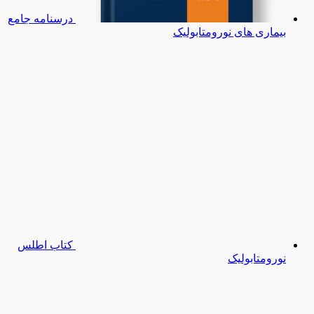
درسنامه جامع
بیماری های نورومتابولیک
کتاب اطلس
نورومتابولیک