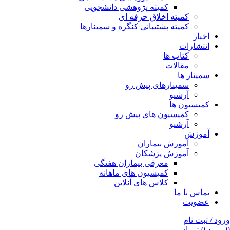
کمیته پژوهشی دانشجویی
کمیته اخلاق حرفه ای
کمیته پشتیبانی کنگره و سمینارها
اخبار
انتشارات
کتاب ها
مقالات
سمینار ها
سمینارهای پیش رو
آرشیو
کمیسیون ها
کمیسیون های پیش رو
آرشیو
آموزش
آموزش بیماران
آموزش پزشکان
معرفی بیماران هفتگی
کمیسیون های ماهانه
کلاس های آنلاین
تماس با ما
عضویت
ورود / ثبت نام
0
مورد
0
تومان