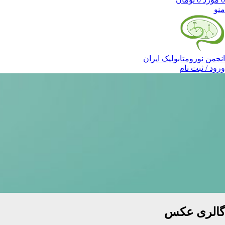
منو
انجمن نورومتابولیک ایران
ورود / ثبت نام
گالری عکس