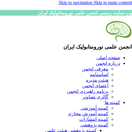
Skip to navigation
Skip to main content
وب سایت رسمی انجمن علمی نورومتابولیک ایران
انجمن علمی نورومتابولیک ایران
صفحه اصلی
درباره انجمن
معرفی انجمن
اساسنامه
هیئت مدیره
اعضای انجمن
برنامه راهبردی انجمن
گالری تصاویر
کمیته ها
کمیته آموزشی
کمیته آموزش مجازی
کمیته انتشارات
کمیته پژوهشی
کمیته پژوهشی هیئت علمی