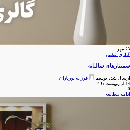
23
مهر
گالری عکس
سمینارهای سالیانه
ارسال شده توسط
فرزانه نورباران
14 اردیبهشت 1405
0
ادامه مطالعه