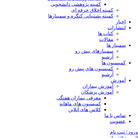
کمیته پژوهشی دانشجویی
کمیته اخلاق حرفه ای
کمیته پشتیبانی کنگره و سمینارها
اخبار
انتشارات
کتاب ها
مقالات
سمینار ها
سمینارهای پیش رو
آرشیو
کمیسیون ها
کمیسیون های پیش رو
آرشیو
آموزش
آموزش بیماران
آموزش پزشکان
معرفی بیماران هفتگی
کمیسیون های ماهانه
کلاس های آنلاین
تماس با ما
عضویت
ورود / ثبت نام
0
مورد
0
تومان