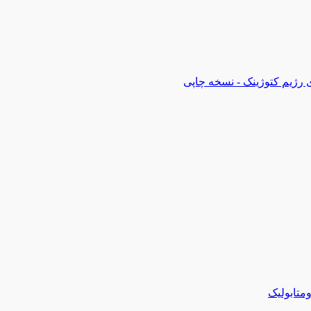
 رژیم کتوژینک - نسخه چاپی
متابولیک