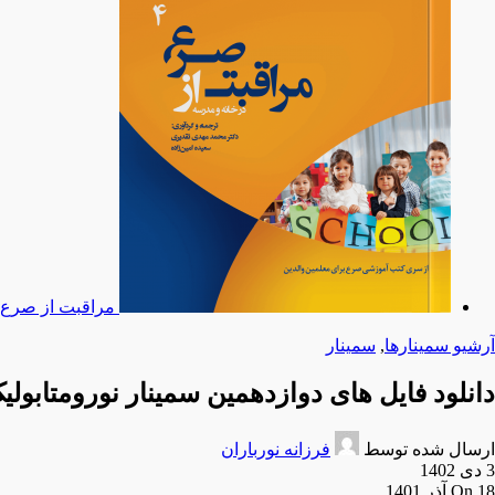
مراقبت از صرع 
آرشیو سمینارها
,
سمینار
دانلود فایل های دوازدهمین سمینار نورومتابولی
ارسال شده توسط
فرزانه نورباران
3 دی 1402
On 18 آذر 1401