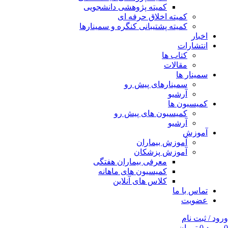
کمیته پژوهشی دانشجویی
کمیته اخلاق حرفه ای
کمیته پشتیبانی کنگره و سمینارها
اخبار
انتشارات
کتاب ها
مقالات
سمینار ها
سمینارهای پیش رو
آرشیو
کمیسیون ها
کمیسیون های پیش رو
آرشیو
آموزش
آموزش بیماران
آموزش پزشکان
معرفی بیماران هفتگی
کمیسیون های ماهانه
کلاس های آنلاین
تماس با ما
عضویت
ورود / ثبت نام
0
مورد
0
تومان