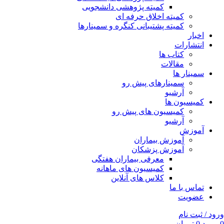
کمیته پژوهشی دانشجویی
کمیته اخلاق حرفه ای
کمیته پشتیبانی کنگره و سمینارها
اخبار
انتشارات
کتاب ها
مقالات
سمینار ها
سمینارهای پیش رو
آرشیو
کمیسیون ها
کمیسیون های پیش رو
آرشیو
آموزش
آموزش بیماران
آموزش پزشکان
معرفی بیماران هفتگی
کمیسیون های ماهانه
کلاس های آنلاین
تماس با ما
عضویت
ورود / ثبت نام
0
مورد
0
تومان