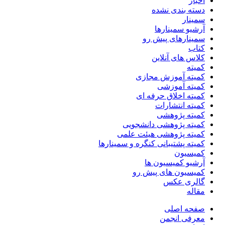
اخبار
دسته بندی نشده
سمینار
آرشیو سمینارها
سمینارهای پیش رو
کتاب
کلاس های آنلاین
کمیته
کمیته آموزش مجازی
کمیته آموزشی
کمیته اخلاق حرفه ای
کمیته انتشارات
کمیته پژوهشی
کمیته پژوهشی دانشجویی
کمیته پژوهشی هیئت علمی
کمیته پشتیبانی کنگره و سمینارها
کمیسیون
آرشیو کمیسیون ها
کمیسیون های پیش رو
گالری عکس
مقاله
صفحه اصلی
معرفی انجمن