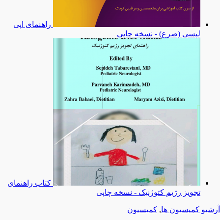
راهنمای اپی
لپسی (صرع) - نسخه چاپی
کتاب راهنمای
تجویز رژیم کتوژنیک - نسخه چاپی
آرشیو کمیسیون ها
,
کمیسیون