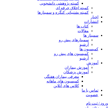
کمیته پژوهشی دانشجویی
کمیته اخلاق حرفه ای
کمیته پشتیبانی کنگره و سمینارها
اخبار
انتشارات
کتاب ها
مقالات
سمینار ها
سمینارهای پیش رو
آرشیو
کمیسیون ها
کمیسیون های پیش رو
آرشیو
آموزش
آموزش بیماران
آموزش پزشکان
معرفی بیماران هفتگی
کمیسیون های ماهانه
کلاس های آنلاین
تماس با ما
عضویت
ورود / ثبت نام
0
مورد
0
تومان