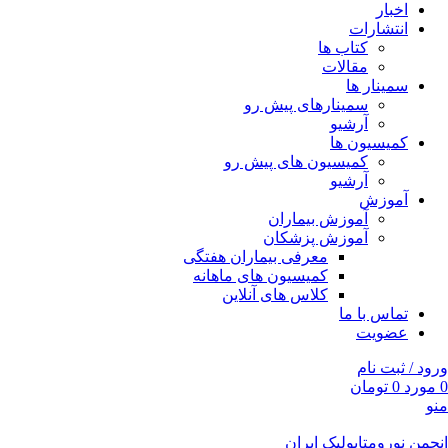
اخبار
انتشارات
کتاب ها
مقالات
سمینار ها
سمینارهای پیش رو
آرشیو
کمیسیون ها
کمیسیون های پیش رو
آرشیو
آموزش
آموزش بیماران
آموزش پزشکان
معرفی بیماران هفتگی
کمیسیون های ماهانه
کلاس های آنلاین
تماس با ما
عضویت
ورود / ثبت نام
0
مورد
0
تومان
منو
انجمن نورومتابولیک ایران