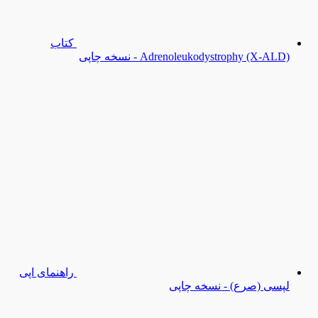
کتاب
Adrenoleukodystrophy (X-ALD) - نسخه چاپی
راهنمای اپی
لپسی (صرع) - نسخه چاپی