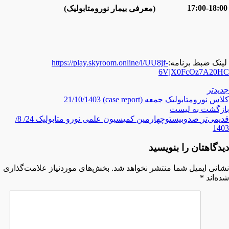
17:00-18:00
(معرفی بیمار نورومتابولیک)
لینک ضبط برنامه:
https://play.skyroom.online/l/UU8jf-
6VjX0FcOz7A20HC
جدیدتر
کلاس نورومتابولیک جمعه (case report) 21/10/1403
بازگشت بە لیست
قدیمی‌تر
صدوبیستوچهارمین کمیسیون علمی نورو متابولیک 24/ 8/
1403
دیدگاهتان را بنویسید
نشانی ایمیل شما منتشر نخواهد شد.
بخش‌های موردنیاز علامت‌گذاری
شده‌اند
*