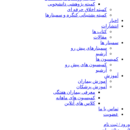
کمیته پژوهشی دانشجویی
کمیته اخلاق حرفه ای
کمیته پشتیبانی کنگره و سمینارها
اخبار
انتشارات
کتاب ها
مقالات
سمینار ها
سمینارهای پیش رو
آرشیو
کمیسیون ها
کمیسیون های پیش رو
آرشیو
آموزش
آموزش بیماران
آموزش پزشکان
معرفی بیماران هفتگی
کمیسیون های ماهانه
کلاس های آنلاین
تماس با ما
عضویت
ورود / ثبت نام
0
مورد
0
تومان