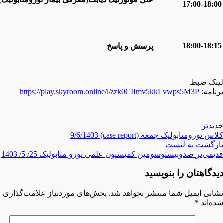
17:00-18:00
18:00-18:15
پرسش و پاسخ
لینک ضبط
برنامه:
https://play.skyroom.online/l/zzk0CIImv5kkLvwps5M3P
جدیدتر
کلاس نورومتابولیک جمعه (case report) 9/6/1403
بازگشت بە لیست
قدیمی‌تر
صدوبیستوسومین کمیسیون علمی نورو متابولیک 25/ 5/ 1403
دیدگاهتان را بنویسید
نشانی ایمیل شما منتشر نخواهد شد.
بخش‌های موردنیاز علامت‌گذاری
شده‌اند
*