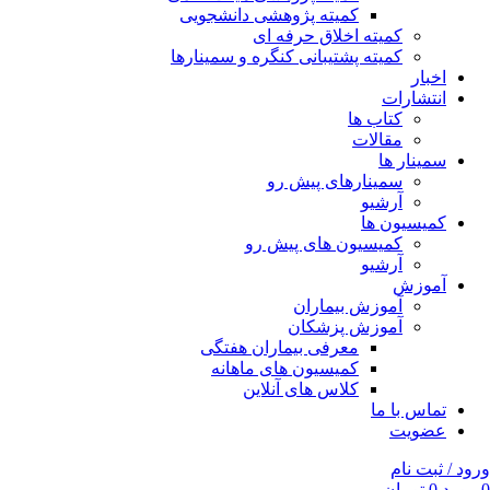
کمیته پژوهشی دانشجویی
کمیته اخلاق حرفه ای
کمیته پشتیبانی کنگره و سمینارها
اخبار
انتشارات
کتاب ها
مقالات
سمینار ها
سمینارهای پیش رو
آرشیو
کمیسیون ها
کمیسیون های پیش رو
آرشیو
آموزش
آموزش بیماران
آموزش پزشکان
معرفی بیماران هفتگی
کمیسیون های ماهانه
کلاس های آنلاین
تماس با ما
عضویت
ورود / ثبت نام
0
مورد
0
تومان