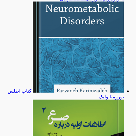
کتاب اطلس
نورومتابولیک