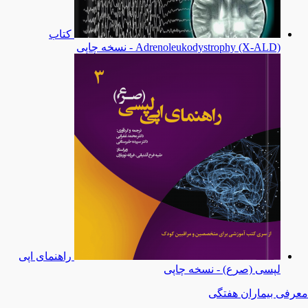
کتاب
Adrenoleukodystrophy (X-ALD) - نسخه چاپی
راهنمای اپی
لپسی (صرع) - نسخه چاپی
معرفی بیماران هفتگی