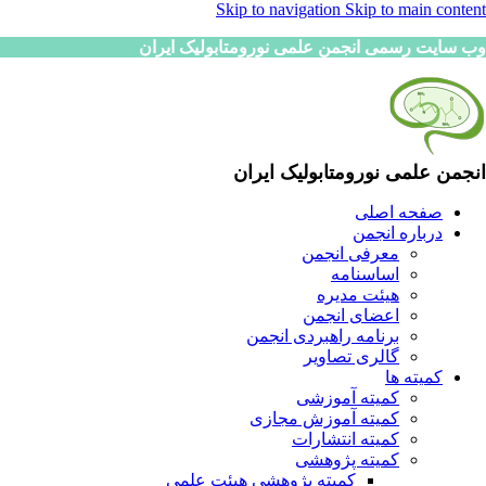
Skip to navigation
Skip to main content
وب سایت رسمی انجمن علمی نورومتابولیک ایران
انجمن علمی نورومتابولیک ایران
صفحه اصلی
درباره انجمن
معرفی انجمن
اساسنامه
هیئت مدیره
اعضای انجمن
برنامه راهبردی انجمن
گالری تصاویر
کمیته ها
کمیته آموزشی
کمیته آموزش مجازی
کمیته انتشارات
کمیته پژوهشی
کمیته پژوهشی هیئت علمی