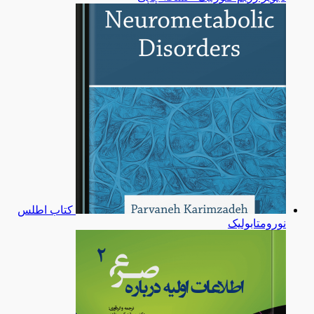
کتاب اطلس
نورومتابولیک