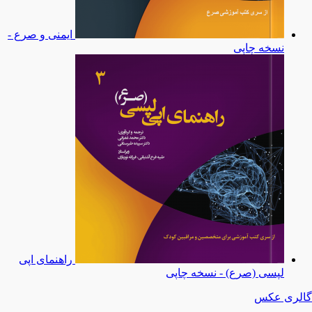
ایمنی و صرع -
نسخه چاپی
راهنمای اپی
لپسی (صرع) - نسخه چاپی
گالری عکس