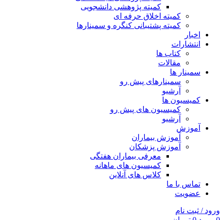
کمیته پژوهشی دانشجویی
کمیته اخلاق حرفه ای
کمیته پشتیبانی کنگره و سمینارها
اخبار
انتشارات
کتاب ها
مقالات
سمینار ها
سمینارهای پیش رو
آرشیو
کمیسیون ها
کمیسیون های پیش رو
آرشیو
آموزش
آموزش بیماران
آموزش پزشکان
معرفی بیماران هفتگی
کمیسیون های ماهانه
کلاس های آنلاین
تماس با ما
عضویت
ورود / ثبت نام
0
مورد
0
تومان