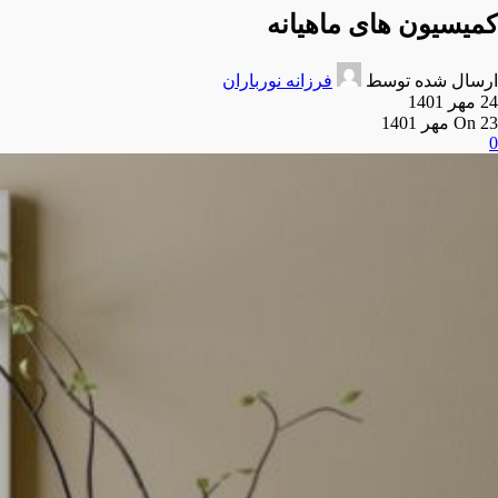
کمیسیون های ماهیانه
ارسال شده توسط
فرزانه نورباران
24 مهر 1401
On 23 مهر 1401
0