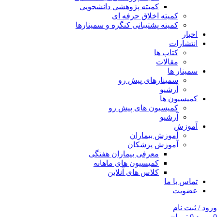
کمیته پژوهشی دانشجویی
کمیته اخلاق حرفه ای
کمیته پشتیبانی کنگره و سمینارها
اخبار
انتشارات
کتاب ها
مقالات
سمینار ها
سمینارهای پیش رو
آرشیو
کمیسیون ها
کمیسیون های پیش رو
آرشیو
آموزش
آموزش بیماران
آموزش پزشکان
معرفی بیماران هفتگی
کمیسیون های ماهانه
کلاس های آنلاین
تماس با ما
عضویت
ورود / ثبت نام
0
مورد
0
تومان