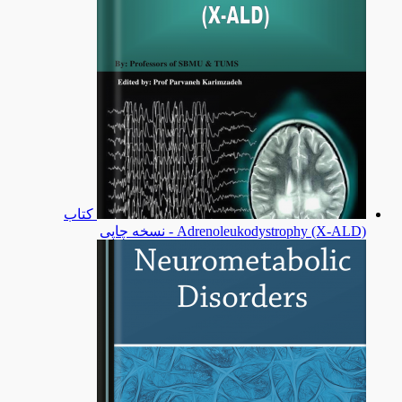
کتاب
Adrenoleukodystrophy (X-ALD) - نسخه چاپی