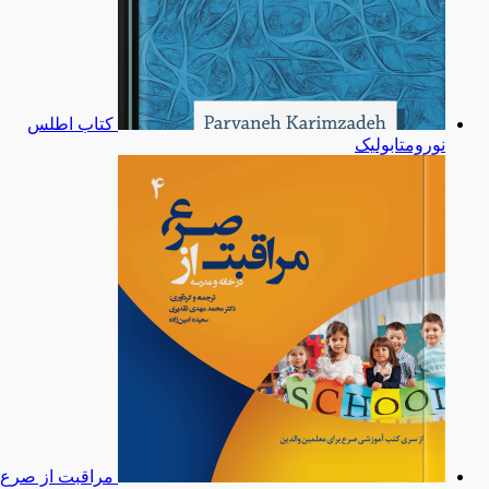
کتاب اطلس
نورومتابولیک
مراقبت از صرع