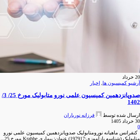
20
خرداد
آرشیو کمیسیون ها
,
اخبار
صدوپانزدهمین کمیسیون علمی نورو متابولیک مورخ 25/ 3/
1402
ارسال شده توسط
فرزانه نورباران
30 خرداد 1405
0
کنفرانس ماهیانه نورومتابولیک صدوپانزدهمین کمیسیون علمی نورو
متابولیک (شناسه بازآموزی:197917) عنوان: بیماری Krabbe مورخ 25...