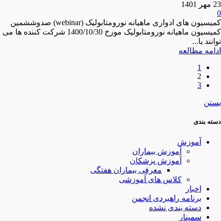
23 مهر 1401
0
کمیسیون های ادواری ماهیانه نورومتابولیک (webinar) صدوششمین
کمیسیون ماهیانه نورومتابولیک مورخ 1400/10/30 شرکت کننده ها می
توانند با...
ادامه مطالعه
1
2
3
بستن
دسته بندی
آموزش
آموزش بیماران
آموزش پزشکان
معرفی بیماران هفتگی
کلاس های آموزشی
اخبار
برنامه راهبردی انجمن
دسته بندی نشده
سمینار