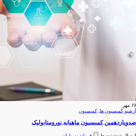
19
مهر
آرشیو کمیسیون ها
,
کمیسیون
صدویازدهمین کمیسیون ماهیانه نورومتابولیک
ارسال شده توسط
فرزانه نورباران