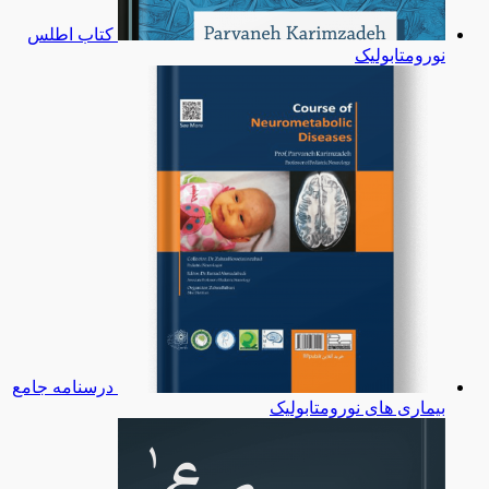
کتاب اطلس
نورومتابولیک
درسنامه جامع
بیماری های نورومتابولیک