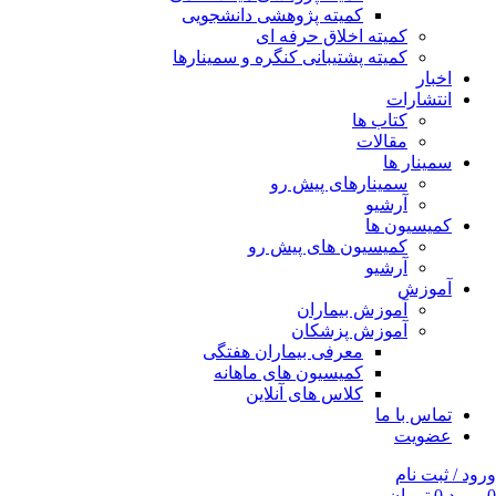
کمیته پژوهشی دانشجویی
کمیته اخلاق حرفه ای
کمیته پشتیبانی کنگره و سمینارها
اخبار
انتشارات
کتاب ها
مقالات
سمینار ها
سمینارهای پیش رو
آرشیو
کمیسیون ها
کمیسیون های پیش رو
آرشیو
آموزش
آموزش بیماران
آموزش پزشکان
معرفی بیماران هفتگی
کمیسیون های ماهانه
کلاس های آنلاین
تماس با ما
عضویت
ورود / ثبت نام
0
مورد
0
تومان