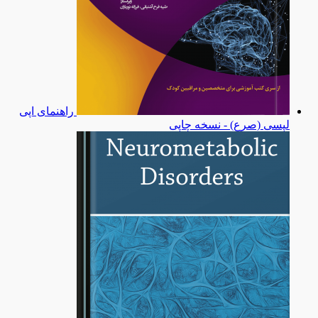
راهنمای اپی
لپسی (صرع) - نسخه چاپی