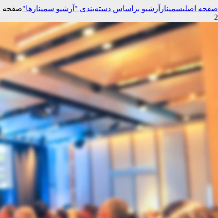
صفحه اصلی
سمینار
آرشیو براساس دسته‌بندی "آرشیو سمینارها"
صفحه
2