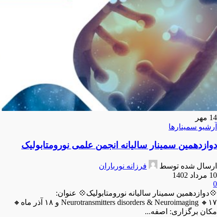
14
مهر
آرشیو سمینارها
دوازدهمین سمینار سالیانه انجمن علمی نورومتابولیک
ارسال شده توسط
فرزانه نورباران
10 مرداد 1402
0
💠دوازدهمین سمینار سالیانه نورومتابولیک💠 عنوان:
Neurotransmitters disorders & Neuroimaging 🔸️۱۷ و ۱۸ آذر ماه🔸️
مکان برگزاری: اصفه...