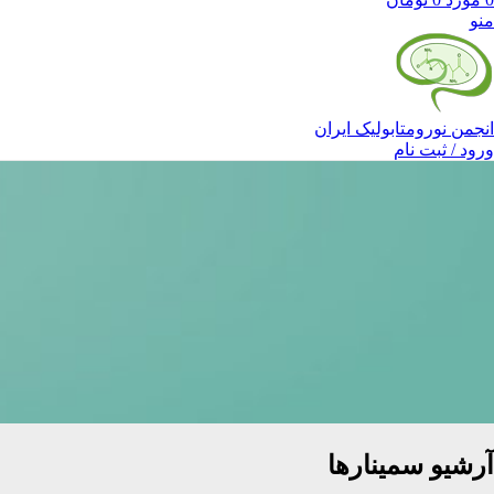
منو
انجمن نورومتابولیک ایران
ورود / ثبت نام
آرشیو سمینارها