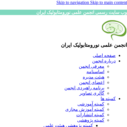
Skip to navigation
Skip to main content
وب سایت رسمی انجمن علمی نورومتابولیک ایران
انجمن علمی نورومتابولیک ایران
صفحه اصلی
درباره انجمن
معرفی انجمن
اساسنامه
هیئت مدیره
اعضای انجمن
برنامه راهبردی انجمن
گالری تصاویر
کمیته ها
کمیته آموزشی
کمیته آموزش مجازی
کمیته انتشارات
کمیته پژوهشی
کمیته پژوهشی هیئت علمی