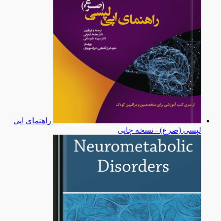
راهنمای اپی
لپسی (صرع) - نسخه چاپی