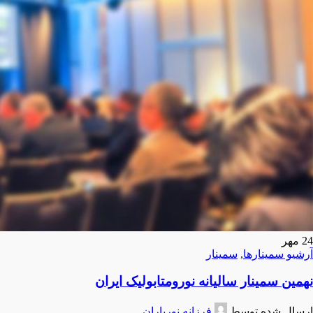
24
مهر
آرشیو سمینارها
,
سمینار
نهمین سمینار سالیانه نورومتابولیک ایران
ارسال شده توسط
فرزانه نورباران