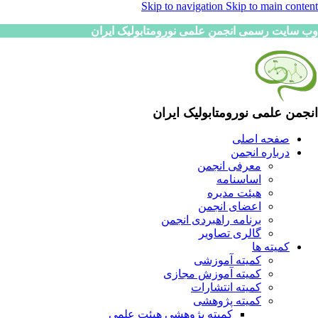
Skip to navigation
Skip to main content
وب سایت رسمی انجمن علمی نورومتابولیک ایران
انجمن علمی نورومتابولیک ایران
صفحه اصلی
درباره انجمن
معرفی انجمن
اساسنامه
هیئت مدیره
اعضای انجمن
برنامه راهبردی انجمن
گالری تصاویر
کمیته ها
کمیته آموزشی
کمیته آموزش مجازی
کمیته انتشارات
کمیته پژوهشی
کمیته پژوهشی هیئت علمی