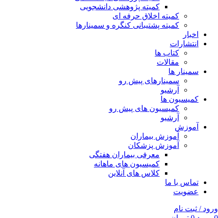
کمیته پژوهشی دانشجویی
کمیته اخلاق حرفه ای
کمیته پشتیبانی کنگره و سمینارها
اخبار
انتشارات
کتاب ها
مقالات
سمینار ها
سمینارهای پیش رو
آرشیو
کمیسیون ها
کمیسیون های پیش رو
آرشیو
آموزش
آموزش بیماران
آموزش پزشکان
معرفی بیماران هفتگی
کمیسیون های ماهانه
کلاس های آنلاین
تماس با ما
عضویت
ورود / ثبت نام
0
مورد
0
تومان