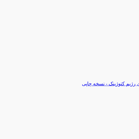
 رژیم کتوژینک - نسخه چاپی