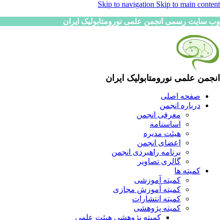
Skip to navigation
Skip to main content
وب سایت رسمی انجمن علمی نورومتابولیک ایران
انجمن علمی نورومتابولیک ایران
صفحه اصلی
درباره انجمن
معرفی انجمن
اساسنامه
هیئت مدیره
اعضای انجمن
برنامه راهبردی انجمن
گالری تصاویر
کمیته ها
کمیته آموزشی
کمیته آموزش مجازی
کمیته انتشارات
کمیته پژوهشی
کمیته پژوهشی هیئت علمی