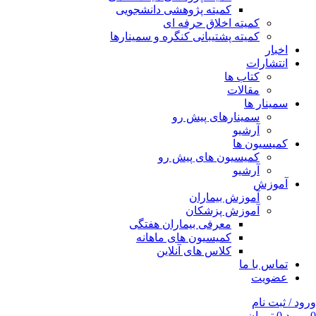
کمیته پژوهشی دانشجویی
کمیته اخلاق حرفه ای
کمیته پشتیبانی کنگره و سمینارها
اخبار
انتشارات
کتاب ها
مقالات
سمینار ها
سمینارهای پیش رو
آرشیو
کمیسیون ها
کمیسیون های پیش رو
آرشیو
آموزش
آموزش بیماران
آموزش پزشکان
معرفی بیماران هفتگی
کمیسیون های ماهانه
کلاس های آنلاین
تماس با ما
عضویت
ورود / ثبت نام
0
مورد
0
تومان