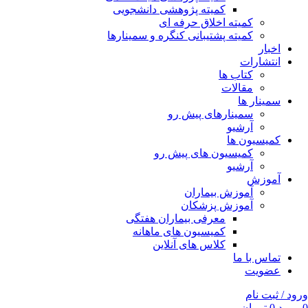
کمیته پژوهشی دانشجویی
کمیته اخلاق حرفه ای
کمیته پشتیبانی کنگره و سمینارها
اخبار
انتشارات
کتاب ها
مقالات
سمینار ها
سمینارهای پیش رو
آرشیو
کمیسیون ها
کمیسیون های پیش رو
آرشیو
آموزش
آموزش بیماران
آموزش پزشکان
معرفی بیماران هفتگی
کمیسیون های ماهانه
کلاس های آنلاین
تماس با ما
عضویت
ورود / ثبت نام
0
مورد
0
تومان