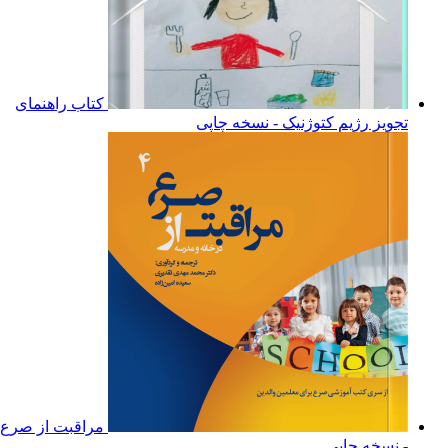
کتاب راهنمای
تجویز رژیم کتوژنیک - نسخه چاپی
مراقبت از صرع
- نسخه چاپی