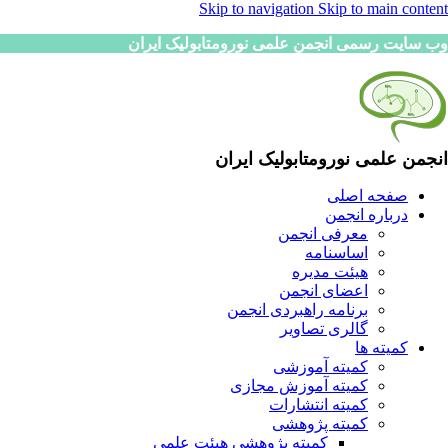
Skip to navigation
Skip to main content
وب سایت رسمی انجمن علمی نورومتابولیک ایران
انجمن علمی نورومتابولیک ایران
صفحه اصلی
درباره انجمن
معرفی انجمن
اساسنامه
هیئت مدیره
اعضای انجمن
برنامه راهبردی انجمن
گالری تصاویر
کمیته ها
کمیته آموزشی
کمیته آموزش مجازی
کمیته انتشارات
کمیته پژوهشی
کمیته پژوهشی هیئت علمی