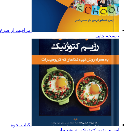
مراقبت از صرع
- نسخه چاپی
کتاب نحوه
اجرای رژیم کتوژینک - نسخه چاپی