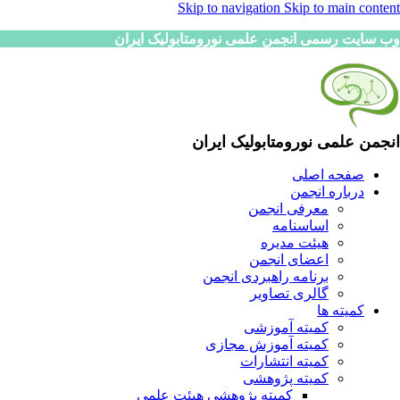
Skip to navigation
Skip to main content
وب سایت رسمی انجمن علمی نورومتابولیک ایران
انجمن علمی نورومتابولیک ایران
صفحه اصلی
درباره انجمن
معرفی انجمن
اساسنامه
هیئت مدیره
اعضای انجمن
برنامه راهبردی انجمن
گالری تصاویر
کمیته ها
کمیته آموزشی
کمیته آموزش مجازی
کمیته انتشارات
کمیته پژوهشی
کمیته پژوهشی هیئت علمی