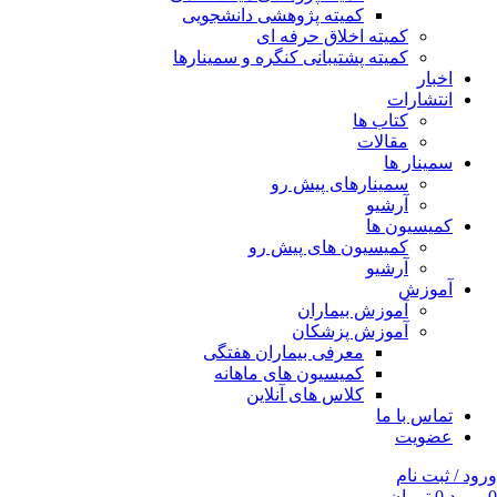
کمیته پژوهشی دانشجویی
کمیته اخلاق حرفه ای
کمیته پشتیبانی کنگره و سمینارها
اخبار
انتشارات
کتاب ها
مقالات
سمینار ها
سمینارهای پیش رو
آرشیو
کمیسیون ها
کمیسیون های پیش رو
آرشیو
آموزش
آموزش بیماران
آموزش پزشکان
معرفی بیماران هفتگی
کمیسیون های ماهانه
کلاس های آنلاین
تماس با ما
عضویت
ورود / ثبت نام
0
مورد
0
تومان