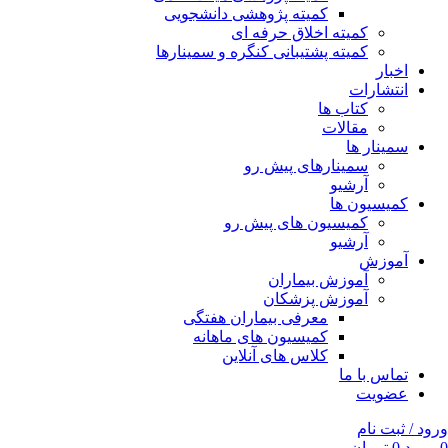
کمیته پژوهشی دانشجویی
کمیته اخلاق حرفه ای
کمیته پشتیبانی کنگره و سمینارها
اخبار
انتشارات
کتاب ها
مقالات
سمینار ها
سمینارهای پیش رو
آرشیو
کمیسیون ها
کمیسیون های پیش رو
آرشیو
آموزش
آموزش بیماران
آموزش پزشکان
معرفی بیماران هفتگی
کمیسیون های ماهانه
کلاس های آنلاین
تماس با ما
عضویت
ورود / ثبت نام
0
مورد
0
تومان