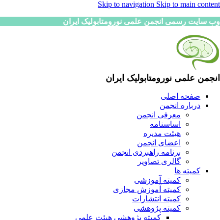
Skip to navigation
Skip to main content
وب سایت رسمی انجمن علمی نورومتابولیک ایران
انجمن علمی نورومتابولیک ایران
صفحه اصلی
درباره انجمن
معرفی انجمن
اساسنامه
هیئت مدیره
اعضای انجمن
برنامه راهبردی انجمن
گالری تصاویر
کمیته ها
کمیته آموزشی
کمیته آموزش مجازی
کمیته انتشارات
کمیته پژوهشی
کمیته پژوهشی هیئت علمی