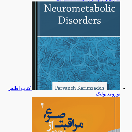
کتاب اطلس
نورومتابولیک