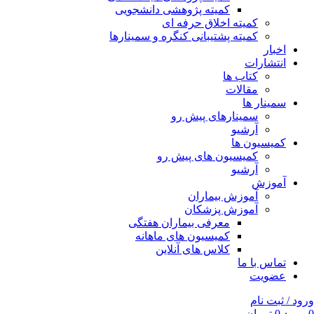
کمیته پژوهشی دانشجویی
کمیته اخلاق حرفه ای
کمیته پشتیبانی کنگره و سمینارها
اخبار
انتشارات
کتاب ها
مقالات
سمینار ها
سمینارهای پیش رو
آرشیو
کمیسیون ها
کمیسیون های پیش رو
آرشیو
آموزش
آموزش بیماران
آموزش پزشکان
معرفی بیماران هفتگی
کمیسیون های ماهانه
کلاس های آنلاین
تماس با ما
عضویت
ورود / ثبت نام
0
مورد
0
تومان