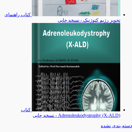
کتاب راهنمای
تجویز رژیم کتوژنیک - نسخه چاپی
کتاب
Adrenoleukodystrophy (X-ALD) - نسخه چاپی
دسته بندی نشده