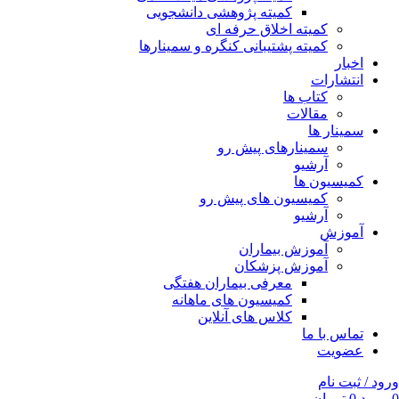
کمیته پژوهشی دانشجویی
کمیته اخلاق حرفه ای
کمیته پشتیبانی کنگره و سمینارها
اخبار
انتشارات
کتاب ها
مقالات
سمینار ها
سمینارهای پیش رو
آرشیو
کمیسیون ها
کمیسیون های پیش رو
آرشیو
آموزش
آموزش بیماران
آموزش پزشکان
معرفی بیماران هفتگی
کمیسیون های ماهانه
کلاس های آنلاین
تماس با ما
عضویت
ورود / ثبت نام
0
مورد
0
تومان