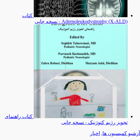
کتاب
Adrenoleukodystrophy (X-ALD) - نسخه چاپی
کتاب راهنمای
تجویز رژیم کتوژنیک - نسخه چاپی
آرشیو کمیسیون ها
,
اخبار