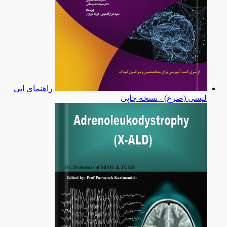
راهنمای اپی
لپسی (صرع) - نسخه چاپی