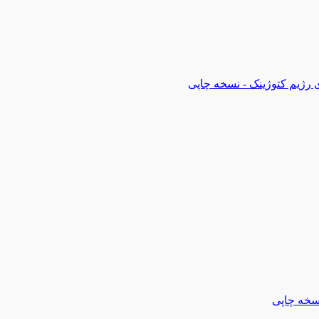
 رژیم کتوژینک - نسخه چاپی
سخه چاپی