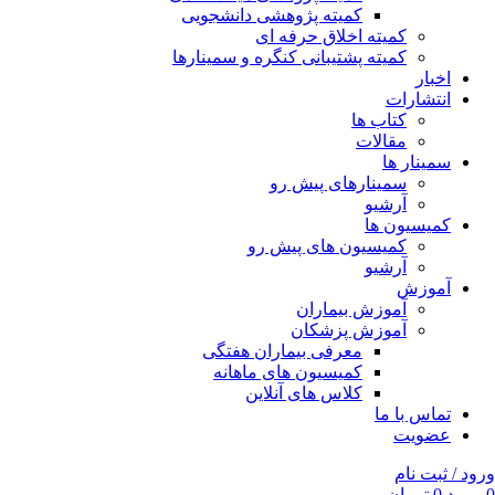
کمیته پژوهشی دانشجویی
کمیته اخلاق حرفه ای
کمیته پشتیبانی کنگره و سمینارها
اخبار
انتشارات
کتاب ها
مقالات
سمینار ها
سمینارهای پیش رو
آرشیو
کمیسیون ها
کمیسیون های پیش رو
آرشیو
آموزش
آموزش بیماران
آموزش پزشکان
معرفی بیماران هفتگی
کمیسیون های ماهانه
کلاس های آنلاین
تماس با ما
عضویت
ورود / ثبت نام
0
مورد
0
تومان