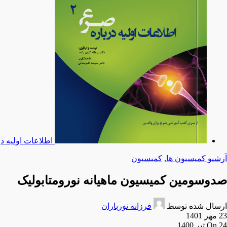
اطلاعات اولیه د
آرشیو کمیسیون ها
,
کمیسیون
صدوسومین کمیسیون ماهیانه نورومتابولیک
ارسال شده توسط
فرزانه نورباران
23 مهر 1401
On 24 تیر 1400