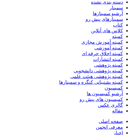
دسته بندی نشده
سمینار
آرشیو سمینارها
سمینارهای پیش رو
کتاب
کلاس های آنلاین
کمیته
کمیته آموزش مجازی
کمیته آموزشی
کمیته اخلاق حرفه ای
کمیته انتشارات
کمیته پژوهشی
کمیته پژوهشی دانشجویی
کمیته پژوهشی هیئت علمی
کمیته پشتیبانی کنگره و سمینارها
کمیسیون
آرشیو کمیسیون ها
کمیسیون های پیش رو
گالری عکس
مقاله
صفحه اصلی
معرفی انجمن
اخبار