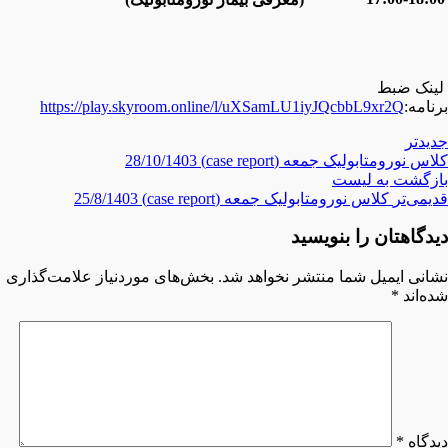
لینک ضبط
برنامه:
https://play.skyroom.online/l/uXSamLU1iyJQcbbL9xr2Q
جدیدتر
کلاس نورومتابولیک جمعه (case report) 28/10/1403
بازگشت بە لیست
قدیمی‌تر
کلاس نورومتابولیک جمعه (case report) 25/8/1403
دیدگاهتان را بنویسید
نشانی ایمیل شما منتشر نخواهد شد.
بخش‌های موردنیاز علامت‌گذاری
شده‌اند
*
دیدگاه
*