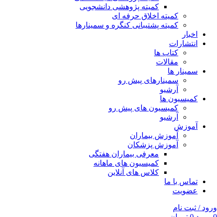
کمیته پژوهشی دانشجویی
کمیته اخلاق حرفه ای
کمیته پشتیبانی کنگره و سمینارها
اخبار
انتشارات
کتاب ها
مقالات
سمینار ها
سمینارهای پیش رو
آرشیو
کمیسیون ها
کمیسیون های پیش رو
آرشیو
آموزش
آموزش بیماران
آموزش پزشکان
معرفی بیماران هفتگی
کمیسیون های ماهانه
کلاس های آنلاین
تماس با ما
عضویت
ورود / ثبت نام
0
مورد
0
تومان