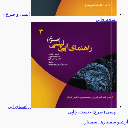
ایمنی و صرع -
نسخه چاپی
راهنمای اپی
لپسی (صرع) - نسخه چاپی
آرشیو سمینارها
,
سمینار