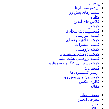
سمینار
آرشیو سمینارها
سمینارهای پیش رو
کتاب
کلاس های آنلاین
کمیته
کمیته آموزش مجازی
کمیته آموزشی
کمیته اخلاق حرفه ای
کمیته انتشارات
کمیته پژوهشی
کمیته پژوهشی دانشجویی
کمیته پژوهشی هیئت علمی
کمیته پشتیبانی کنگره و سمینارها
کمیسیون
آرشیو کمیسیون ها
کمیسیون های پیش رو
گالری عکس
مقاله
صفحه اصلی
معرفی انجمن
اخبار
وبلاگ