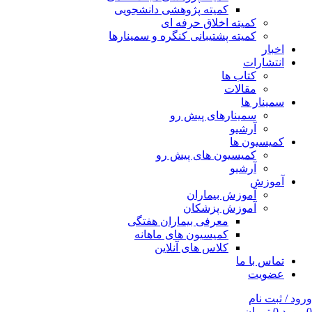
کمیته پژوهشی دانشجویی
کمیته اخلاق حرفه ای
کمیته پشتیبانی کنگره و سمینارها
اخبار
انتشارات
کتاب ها
مقالات
سمینار ها
سمینارهای پیش رو
آرشیو
کمیسیون ها
کمیسیون های پیش رو
آرشیو
آموزش
آموزش بیماران
آموزش پزشکان
معرفی بیماران هفتگی
کمیسیون های ماهانه
کلاس های آنلاین
تماس با ما
عضویت
ورود / ثبت نام
0
مورد
0
تومان