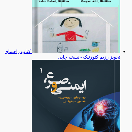
کتاب راهنمای
تجویز رژیم کتوژنیک - نسخه چاپی