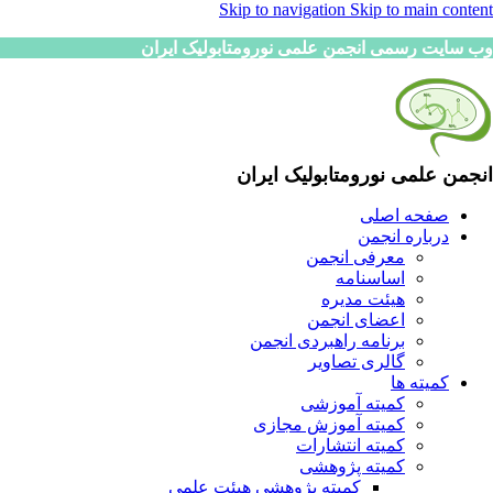
Skip to navigation
Skip to main content
وب سایت رسمی انجمن علمی نورومتابولیک ایران
انجمن علمی نورومتابولیک ایران
صفحه اصلی
درباره انجمن
معرفی انجمن
اساسنامه
هیئت مدیره
اعضای انجمن
برنامه راهبردی انجمن
گالری تصاویر
کمیته ها
کمیته آموزشی
کمیته آموزش مجازی
کمیته انتشارات
کمیته پژوهشی
کمیته پژوهشی هیئت علمی