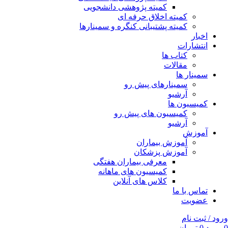
کمیته پژوهشی دانشجویی
کمیته اخلاق حرفه ای
کمیته پشتیبانی کنگره و سمینارها
اخبار
انتشارات
کتاب ها
مقالات
سمینار ها
سمینارهای پیش رو
آرشیو
کمیسیون ها
کمیسیون های پیش رو
آرشیو
آموزش
آموزش بیماران
آموزش پزشکان
معرفی بیماران هفتگی
کمیسیون های ماهانه
کلاس های آنلاین
تماس با ما
عضویت
ورود / ثبت نام
0
مورد
0
تومان