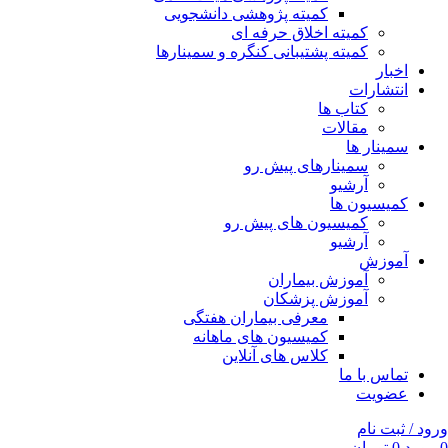
کمیته پژوهشی دانشجویی
کمیته اخلاق حرفه ای
کمیته پشتیبانی کنگره و سمینارها
اخبار
انتشارات
کتاب ها
مقالات
سمینار ها
سمینارهای پیش رو
آرشیو
کمیسیون ها
کمیسیون های پیش رو
آرشیو
آموزش
آموزش بیماران
آموزش پزشکان
معرفی بیماران هفتگی
کمیسیون های ماهانه
کلاس های آنلاین
تماس با ما
عضویت
ورود / ثبت نام
0
مورد
0
تومان