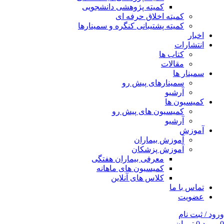
کمیته پژوهشی دانشجویی
کمیته اخلاق حرفه ای
کمیته پشتیبانی کنگره و سمینارها
اخبار
انتشارات
کتاب ها
مقالات
سمینار ها
سمینارهای پیش رو
آرشیو
کمیسیون ها
کمیسیون های پیش رو
آرشیو
آموزش
آموزش بیماران
آموزش پزشکان
معرفی بیماران هفتگی
کمیسیون های ماهانه
کلاس های آنلاین
تماس با ما
عضویت
ورود / ثبت نام
0
مورد
0
تومان