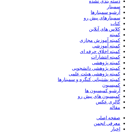
دسته بندی نشده
سمینار
آرشیو سمینارها
سمینارهای پیش رو
کتاب
کلاس های آنلاین
کمیته
کمیته آموزش مجازی
کمیته آموزشی
کمیته اخلاق حرفه ای
کمیته انتشارات
کمیته پژوهشی
کمیته پژوهشی دانشجویی
کمیته پژوهشی هیئت علمی
کمیته پشتیبانی کنگره و سمینارها
کمیسیون
آرشیو کمیسیون ها
کمیسیون های پیش رو
گالری عکس
مقاله
صفحه اصلی
معرفی انجمن
اخبار