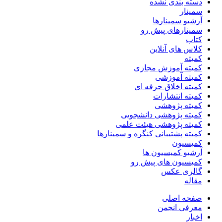
دسته بندی نشده
سمینار
آرشیو سمینارها
سمینارهای پیش رو
کتاب
کلاس های آنلاین
کمیته
کمیته آموزش مجازی
کمیته آموزشی
کمیته اخلاق حرفه ای
کمیته انتشارات
کمیته پژوهشی
کمیته پژوهشی دانشجویی
کمیته پژوهشی هیئت علمی
کمیته پشتیبانی کنگره و سمینارها
کمیسیون
آرشیو کمیسیون ها
کمیسیون های پیش رو
گالری عکس
مقاله
صفحه اصلی
معرفی انجمن
اخبار