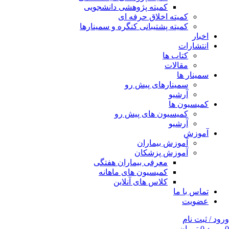
کمیته پژوهشی دانشجویی
کمیته اخلاق حرفه ای
کمیته پشتیبانی کنگره و سمینارها
اخبار
انتشارات
کتاب ها
مقالات
سمینار ها
سمینارهای پیش رو
آرشیو
کمیسیون ها
کمیسیون های پیش رو
آرشیو
آموزش
آموزش بیماران
آموزش پزشکان
معرفی بیماران هفتگی
کمیسیون های ماهانه
کلاس های آنلاین
تماس با ما
عضویت
ورود / ثبت نام
0
مورد
0
تومان