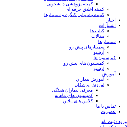
کمیته پژوهشی دانشجویی
کمیته اخلاق حرفه ای
کمیته پشتیبانی کنگره و سمینارها
اخبار
انتشارات
کتاب ها
مقالات
سمینار ها
سمینارهای پیش رو
آرشیو
کمیسیون ها
کمیسیون های پیش رو
آرشیو
آموزش
آموزش بیماران
آموزش پزشکان
معرفی بیماران هفتگی
کمیسیون های ماهانه
کلاس های آنلاین
تماس با ما
عضویت
ورود / ثبت نام
0
مورد
0
تومان