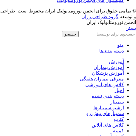
کمیسیون های انجمن نورومتابولیک
© تمامی حقوق برای انجمن نورومتابولیک ایران محفوظ است. طراحی
و توسعه
گروه طراحی رزان
انجمن نورومتابولیک ایران
بستن
جستجو
منو
دسته بندی‌ها
آموزش
آموزش بیماران
آموزش پزشکان
معرفی بیماران هفتگی
کلاس های آموزشی
اخبار
دسته بندی نشده
سمینار
آرشیو سمینارها
سمینارهای پیش رو
کتاب
کلاس های آنلاین
کمیته