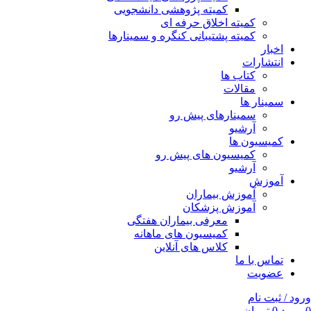
کمیته پژوهشی دانشجویی
کمیته اخلاق حرفه ای
کمیته پشتیبانی کنگره و سمینارها
اخبار
انتشارات
کتاب ها
مقالات
سمینار ها
سمینارهای پیش رو
آرشیو
کمیسیون ها
کمیسیون های پیش رو
آرشیو
آموزش
آموزش بیماران
آموزش پزشکان
معرفی بیماران هفتگی
کمیسیون های ماهانه
کلاس های آنلاین
تماس با ما
عضویت
ورود / ثبت نام
0
مورد
0
تومان